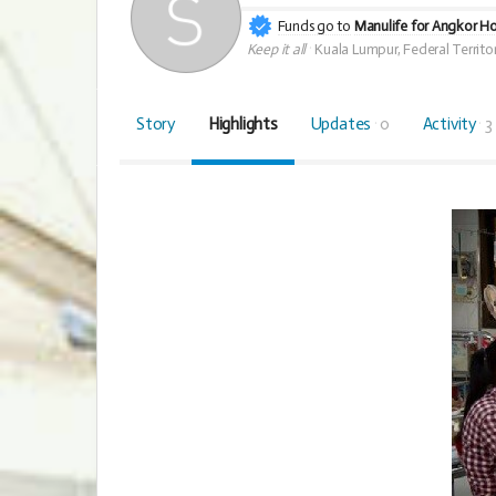
Funds go to
Manulife for Angkor Hos
Keep it all
Kuala Lumpur, Federal Territo
Story
Highlights
Updates
0
Activity
3