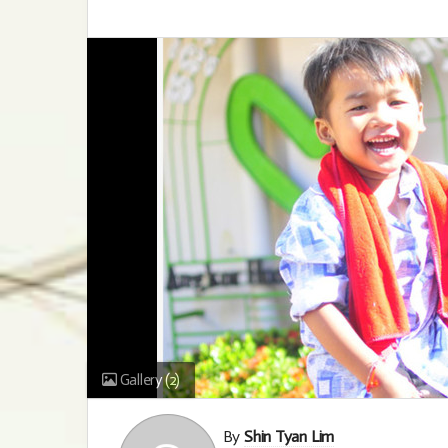
Gallery
(2)
By
Shin Tyan Lim