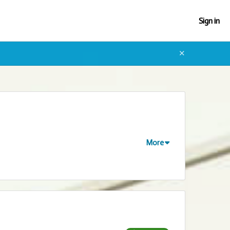
Sign in
✕
More
alth & wellness and education. Our office will