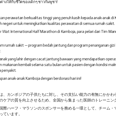
่างให้กับชีวิตของเด็กๆ ชาวกัมพูชา!
 perawatan berkualitas tinggi yang penuh kasih kepada anak-anak di
h negeri untuk meningkatkan kualitas perawatan di semua rumah sakit.
r Wat International Half Marathon di Kamboja, para pelari dari Tim M
m rumah sakit — program bedah jantung dan program penanganan gizi
.
ak anak yang lahir dengan cacat jantung bawaan yang mendapatkan ope
n makanan kembali selama satu bulan untuk pasien dengan kondisi mal
 penyakit.
pan anak-anak Kamboja dengan berdonasi hari ini!
は、カンボジアの子供たちに対し、その支払い能力の有無にかかわ
のケアの質を向上させるため、全国から集まった医師のトレーニン
国際ハーフ・マラソンのスポンサーを務める一環として、チーム・
っています。