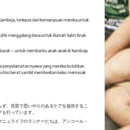
 Kamboja, terlepas dari kemampuan mereka untuk
anulife menggalang dana untuk Rumah Sakit Anak
 buruk — untuk membantu anak-anak di Kamboja
rasi penyelamatan nyawa yang mereka butuhkan.
nutrisi berat sambil memberikan kelas memasak
らず、良質で思いやりのあるケアを提供するこ
グも行っています。
マニュライフのランナーたちは、アンコール・