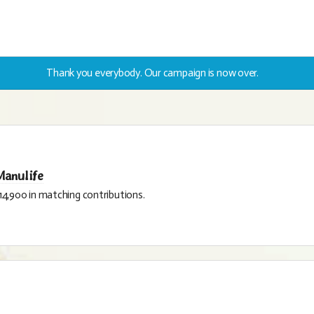
Thank you everybody. Our campaign is now over.
Manulife
14,900 in matching contributions.
ities in which it conducts business, in the activities of volunteers, he
 dollar up to a maximum of $15,000.