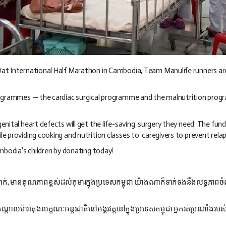
Wat International Half Marathon in Cambodia, Team Manulife runners are
rogrammes — the cardiac surgical programme and the malnutrition progra
enital heart defects will get the life-saving surgery they need. The fun
e providing cooking and nutrition classes to caregivers to prevent relap
ambodia's children by donating today!
ដាក់,
មាន​គុណភាព​ខ្ពស់​ដល់​កុមារ​ក្នុង​ប្រទេស​កម្ពុជា យ៉ាង​ណា​ក៏​ទាក់ទង​នឹង​លទ្ធភា
ណ្ដាល​ម៉ារ៉ាតុង​លក្ខណៈ​អន្តរជាតិ​នៅ​អង្គរវត្ត​នៅ​ក្នុង​ប្រទេស​កម្ពុជា អ្នក​រត់​ប្រណាំង
​របស