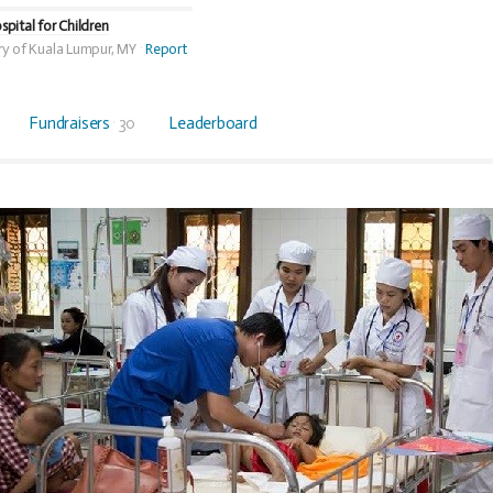
pital for Children
ry of Kuala Lumpur, MY
Report
Fundraisers
30
Leaderboard