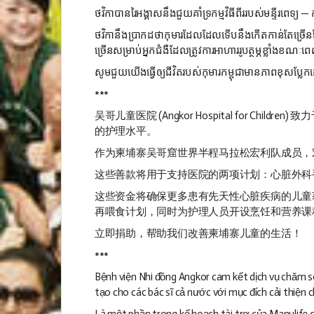
ថវិកា​បាន​រៃអង្គាស​នឹង​ជួយ​គាំទ្រ​កម្មវិធី​ពីរ​របស់មន្ទីរពេទ្យ —
ថវិកា​នឹង​ប្រាកដថា​​ កុមារ​ដែលដែល​ទើប​នឹង​កើត​កាន់តែ​ច្រើន​ដែ
ច្រើន​សម្រាប់​អ្នក​ជំងឺ​ដែល​ត្រូវការ​អាហារ​រូបត្ថម្ភ​ខ្លាំង​ ខណៈ​ពេ
សូម​ជួយ​យើង​ធ្វើ​ឲ្យ​ជីវិត​របស់​កុមារ​កម្ពុជា​មាន​ភាព​ខុសប្លែក​
***
吴哥儿童医院 (Angkor Hospital fo
的护理水平。
作为柬埔寨吴哥窟世界半程马拉松宏利队成员，
这些善款将用于支持医院的两项计划：心脏外科
这些资金将确保更多患有先天性心脏疾病的儿童
再喂食计划，同时为护理人员开设烹饪和营养课
立即捐助，帮助我们改善柬埔寨儿童的生活！
***
Bệnh viện Nhi đồng Angkor cam kết dịch vụ chăm s
tạo cho các bác sĩ cả nước với mục đích cải thiện 
Là một phần trong kế hoạch tài trợ của Manulife 