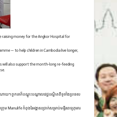
 raising money for the Angkor Hospital for
mme — to help children in Cambodia live longer,
ds will also support the month-long re-feeding
se.
ព​ចំណាយ។
ពួកគេ​ក៏​បណ្ដុះបណ្ដាល​វេជ្ជបណ្ឌិត​ពី​ទូទាំង​ប្រទេស​
់​ក្រុម Manulife
កំពុង​រៃអង្គាស​ប្រាក់​សម្រាប់​មន្ទីរពេទ្យ​កុមារ​