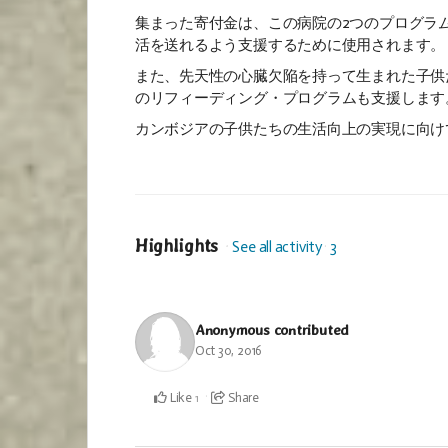
集まった寄付金は、この病院の2つのプログラ
活を送れるよう支援するために使用されます。
また、先天性の心臓欠陥を持って生まれた子供
のリフィーディング・プログラムも支援します
カンボジアの子供たちの生活向上の実現に向け
Highlights
See all activity
3
Anonymous
contributed
Oct 30, 2016
Like
Share
1