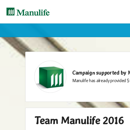
Campaign supported by
Manulife has already provided $
Manulife Cambodia is committed to support the commun
Team Manulife 2016
match your contribution to this campaign dollar for