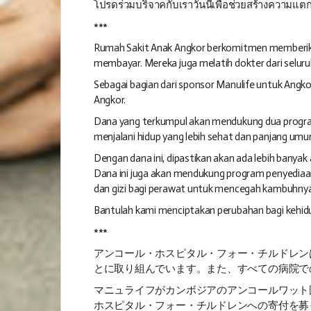
โปรดร่วมบริจาคกับเราวันนี้เพื่อช่วยสร้างความแตกต
***
Rumah Sakit Anak Angkor berkomitmen memberikan
membayar. Mereka juga melatih dokter dari seluru
Sebagai bagian dari sponsor Manulife untuk Angko
Angkor.
Dana yang terkumpul akan mendukung dua progra
menjalani hidup yang lebih sehat dan panjang umur
Dengan dana ini, dipastikan akan ada lebih bany
Dana ini juga akan mendukung program penyediaa
dan gizi bagi perawat untuk mencegah kambuhnya
Bantulah kami menciptakan perubahan bagi kehidu
***
アンコール・ホスピタル・フォー・チルドレン
とに取り組んでいます。また、すべての病院で
マニュライフがカンボジアのアンコールワット
ホスピタル・フォー・チルドレンへの寄付を募