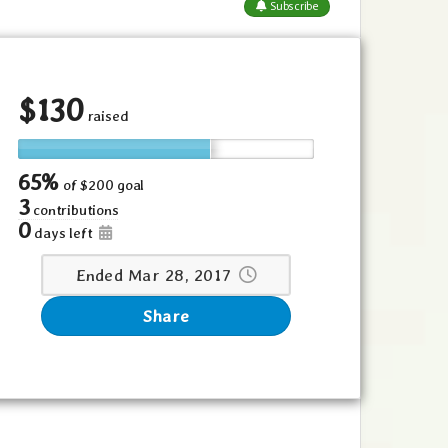
Subscribe
$
130
raised
65%
of
$200 goal
3
contributions
0
days left
Ended Mar 28, 2017
Share