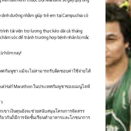
suy dinh dưỡng nhằm giúp trẻ em tại Campuchia có
rình tái viện trợ lương thực kéo dài cả tháng
i chăm sóc để tránh trường hợp bệnh nhân bị mắc
từ hôm nay!
เทศกัมพูชา แม้จะไม่สามารถรับผิดชอบค่าใช้จ่ายได้
onal Half Marathon ในประเทศกัมพูชาของแมนูไลฟ์
าว
พวกเขา เงินทุนยังจะช่วยสนับสนุนโครงการจัดสรร
ะเดียวกันก็มีการจัดชั้นเรียนทำอาหารและโภชนาการ