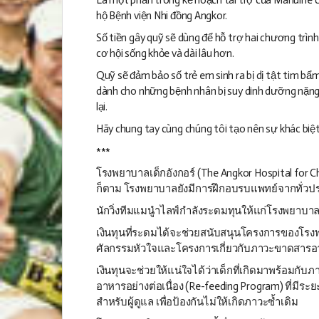
hộ Bệnh viện Nhi đồng Angkor.
Số tiền gây quỹ sẽ dùng để hỗ trợ hai chương trì
cơ hội sống khỏe và dài lâu hơn.
Quỹ sẽ đảm bảo số trẻ em sinh ra bị dị tật tim bẩ
dành cho những bệnh nhân bị suy dinh dưỡng nặng
lại.
Hãy chung tay cùng chúng tôi tạo nên sự khác bi
***
โรงพยาบาลเด็กอังกอร์ (The Angkor Hospital for C
ก็ตาม โรงพยาบาลยังมีการฝึกอบรบแพทย์จากทั่วปร
นักวิ่งทีมแมนูำไลฟ์กำลังระดมทุนให้แก่โรงพยาบา
เงินทุนที่ระดมได้จะช่วยสนับสนุนโครงการของโรง
ศัลกรรมหัวใจและโครงการเกี่ยวกับภาวะขาดสารอาหาร 
เงินทุนจะช่วยให้แน่ใจได้ว่าเด็กที่เกิดมาพร้อมกั
อาหารอย่างต่อเนื่อง (Re-feeding Program) ที่มี
สำหรับผู้ดูแล เพื่อป้องกันไม่ให้เกิดภาวะซ้ำเดิม