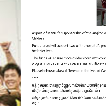
As part of Manulife’s sponsorship of the Angkor 
Children.
Funds raised will support two of the hospital’s p
healthier lives.
The funds will ensure more children born with cong
program for patients with severe malnutrition whil
Please help us make a difference in the lives of C
****
មន្ទីរ​កុមារ​អង្គរ​បាន​ប្ដេជ្ញា​ចិត្ត​ផ្ដល់​ការ​ថែទាំ​ដោយ​យក​ចិត្ត​ទុក
ដើម្បី​កែលំអ​គុណភាព​ថែទាំ​នៅ​ក្នុង​មន្ទីរ​ពេទ្យ​ទាំងអស់។
ជា​ផ្នែក​មួយ​នៃ​ការ​ឧបត្ថម្ភ​របស់ Manulife
ចំពោះ​ការ​រត់​ពាក់ក
អង្គរ។