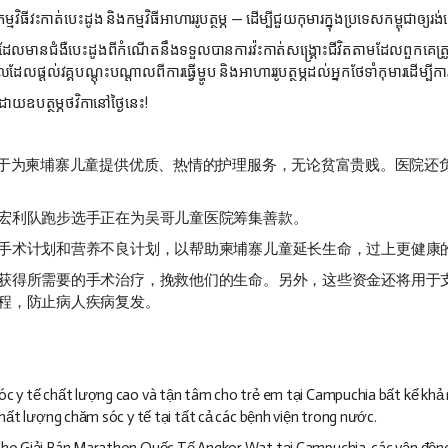
កម្មវិធីវះកាត់​បេះដូង និង​កម្មវិធី​​អាហារ​រូបត្ថម្ភ
—
ដើម្បី​ជួយ​កុមារ​ក្នុង​ប្រទេស​កម្ពុជា​ឲ្យ​
ល​មាន​ជំងឺបេះដូង​ពី​កំណើត​នឹង​ទទួល​បាន​ការ​វ៉ះកាត់​សង្គ្រោះ​ជីវិត​តាម​ដែល​ពួកគេ​ត្រូ​វការ
ល​ដែល​ផ្ដល់​​វគ្គបណ្ដុះបណ្ដាល​ពី​ការ​ធ្វើ​ម្ហូប និង​អាហាររូបត្ថម្ភ​ដល់​អ្នក​ថែទាំ​កុមារ​ដើម្បីក
ដោយ​ឧបត្ថម្ភថវិកា​​នៅថ្ងៃ​នេះ!
r Children) 致力于为柬埔寨儿童提供优质、热情的护理服务，无论贫富贵
宏利队跑步选手正在为吴哥儿童医院筹集善款。
手术计划和营养不良计划，以帮助柬埔寨儿童延长生命，过上更健康
获得所需要的手术治疗，挽救他们的生命。另外，这些资金还将用于
程，防止病人疾病复发。
óc y tế chất lượng cao và tận tâm cho trẻ em tại Campuchia bất kể khả
chất lượng chăm sóc y tế tại tất cả các bệnh viện trong nước.
cho Giải Bán Marathon Quốc Tế Angkor Wat tại Campuchia, các vận động 