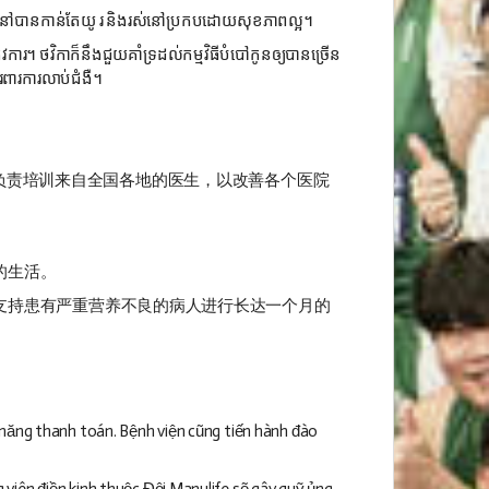
រង់​នៅ​​បានកាន់តែយូ
រ និង​រស់នៅ​ប្រកប​ដោយ​សុខភាព​ល្អ។
។ ថវិកា​ក៏​នឹង​ជួយ​គាំទ្រ​ដល់​កម្មវិធី​បំបៅ​កូន​ឲ្យ​បាន​ច្រើន​
ារពារ​​ការ​លាប់​ជំងឺ។
贱。医院还负责培训来自全国各地的医生，以改善各个医院
的生活。
支持患有严重营养不良的病人进行长达一个月的
 năng thanh toán. Bệnh viện cũng tiến hành đào
viên điền kinh thuộc Đội Manulife sẽ gây quỹ ủng